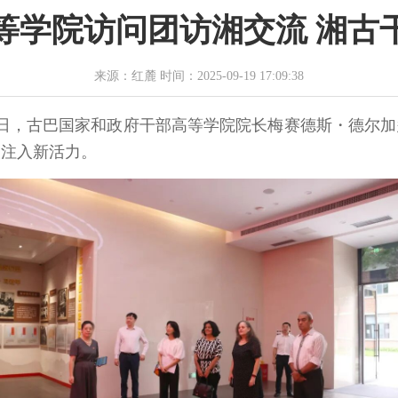
等学院访问团访湘交流 湘古
来源：红麓 时间：2025-09-19 17:09:38
14日，古巴国家和政府干部高等学院院长梅赛德斯・德尔
次注入新活力。