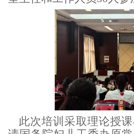
此次培训采取理论授课